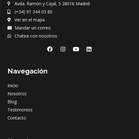
Avda. Ramón y Cajal, 5 28016 Madrid
(+34) 91 344 03 80
Ver en el mapa
Mandar un correo
Chatea con nosotros
F
I
Y
L
a
n
o
i
c
s
u
n
e
t
t
k
Navegación
b
a
u
e
o
g
b
d
o
r
e
i
Inicio
k
a
n
m
Nosotros
Blog
Testimonios
Contacto