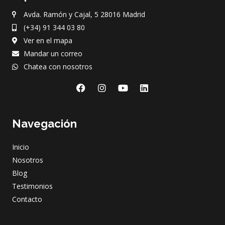
Avda. Ramón y Cajal, 5 28016 Madrid
(+34) 91 344 03 80
Ver en el mapa
Mandar un correo
Chatea con nosotros
F
I
Y
L
a
n
o
i
c
s
u
n
e
t
t
k
Navegación
b
a
u
e
o
g
b
d
o
r
e
i
Inicio
k
a
n
m
Nosotros
Blog
Testimonios
Contacto