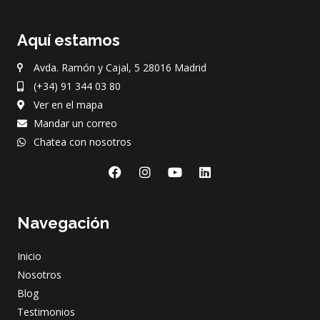
Aquí estamos
Avda. Ramón y Cajal, 5 28016 Madrid
(+34) 91 344 03 80
Ver en el mapa
Mandar un correo
Chatea con nosotros
F
I
Y
L
a
n
o
i
c
s
u
n
e
t
t
k
Navegación
b
a
u
e
o
g
b
d
o
r
e
i
Inicio
k
a
n
m
Nosotros
Blog
Testimonios