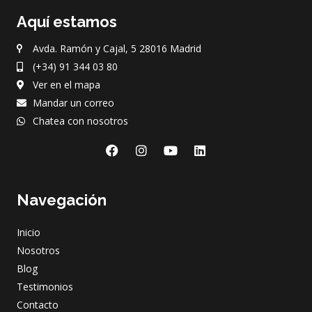
Aquí estamos
Avda. Ramón y Cajal, 5 28016 Madrid
(+34) 91 344 03 80
Ver en el mapa
Mandar un correo
Chatea con nosotros
F
I
Y
L
a
n
o
i
c
s
u
n
e
t
t
k
Navegación
b
a
u
e
o
g
b
d
o
r
e
i
Inicio
k
a
n
m
Nosotros
Blog
Testimonios
Contacto