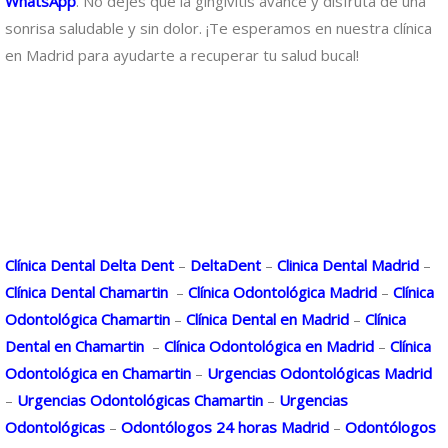
WhatsApp
. No dejes que la gingivitis avance y disfruta de una
sonrisa saludable y sin dolor. ¡Te esperamos en nuestra clínica
en Madrid para ayudarte a recuperar tu salud bucal!
Clínica Dental Delta Dent
–
DeltaDent
–
Clinica Dental Madrid
–
Clínica Dental Chamartin
–
Clínica Odontológica Madrid
–
Clínica
Odontológica Chamartin
–
Clínica Dental en Madrid
–
Clínica
Dental en Chamartin
–
Clínica Odontológica en Madrid
–
Clínica
Odontológica en Chamartin
–
Urgencias Odontológicas Madrid
–
Urgencias Odontológicas Chamartin
–
Urgencias
Odontológicas
–
Odontólogos 24 horas Madrid
–
Odontólogos