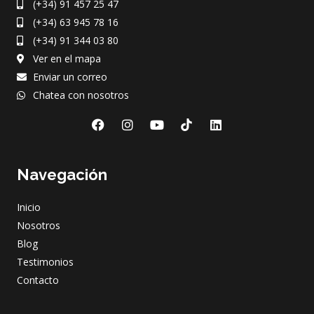
(+34) 91 457 25 47
(+34) 63 945 78 16
(+34) 91 344 03 80
Ver en el mapa
Enviar un correo
Chatea con nosotros
F
I
Y
L
a
n
o
i
c
s
u
n
e
t
t
k
Navegación
b
a
u
e
o
g
b
d
o
r
e
i
Inicio
k
a
n
m
Nosotros
Blog
Testimonios
Contacto