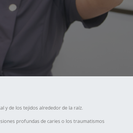
 y de los tejidos alrededor de la raíz.
 lesiones profundas de caries o los traumatismos