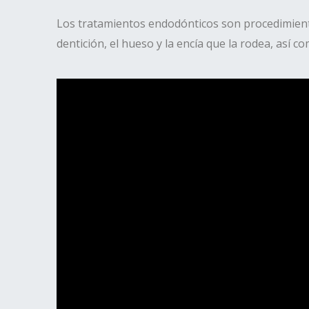
Los tratamientos endodónticos son procedimientos
dentición, el hueso y la encía que la rodea, así c