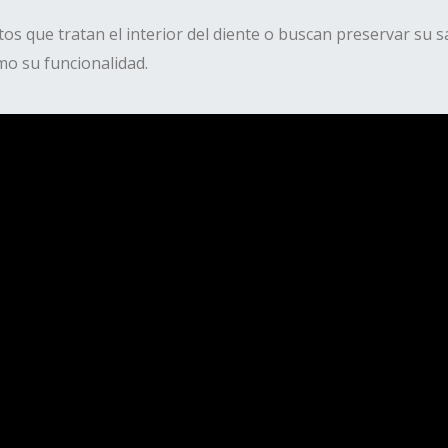
 que tratan el interior del diente o buscan preservar su sal
omo su funcionalidad.