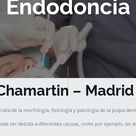
Endodoncia
—-
Chamartin – Madrid
ta de la morfología, fisiología y patología de la pulpa dental
 puede ser debida a diferentes causas, como por ejemplo, las