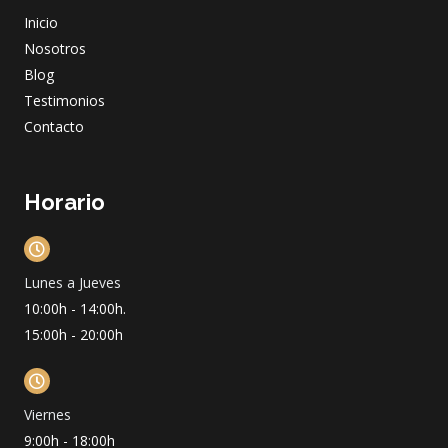
o
r
e
i
Inicio
k
a
n
m
Nosotros
Blog
Testimonios
Contacto
Horario
Lunes a Jueves
10:00h - 14:00h.
15:00h - 20:00h
Viernes
9:00h - 18:00h