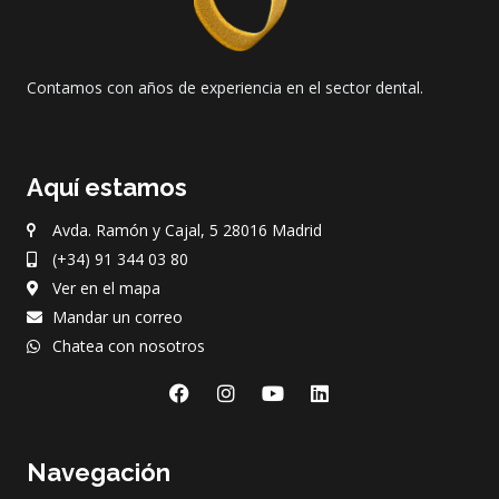
Contamos con años de experiencia en el sector dental.
Aquí estamos
Avda. Ramón y Cajal, 5 28016 Madrid
(+34) 91 344 03 80
Ver en el mapa
Mandar un correo
Chatea con nosotros
F
I
Y
L
a
n
o
i
c
s
u
n
e
t
t
k
Navegación
b
a
u
e
o
g
b
d