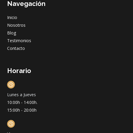
Navegación
b
a
u
e
o
g
b
d
o
r
e
i
Inicio
k
a
n
m
Nosotros
Blog
Testimonios
Contacto
Horario
Lunes a Jueves
10:00h - 14:00h.
15:00h - 20:00h