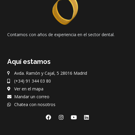
Contamos con años de experiencia en el sector dental.
Aquí estamos
Avda. Ramón y Cajal, 5 28016 Madrid
(+34) 91 344 03 80
Ver en el mapa
Mandar un correo
Chatea con nosotros
F
I
Y
L
a
n
o
i
c
s
u
n
e
t
t
k