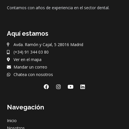
Contamos con años de experiencia en el sector dental.
Aquí estamos
Avda. Ramón y Cajal, 5 28016 Madrid
(+34) 91 344 03 80
Ver en el mapa
Mandar un correo
Chatea con nosotros
F
I
Y
L
a
n
o
i
c
s
u
n
e
t
t
k
Navegación
b
a
u
e
o
g
b
d
o
r
e
i
Inicio
k
a
n
m
Nosotros