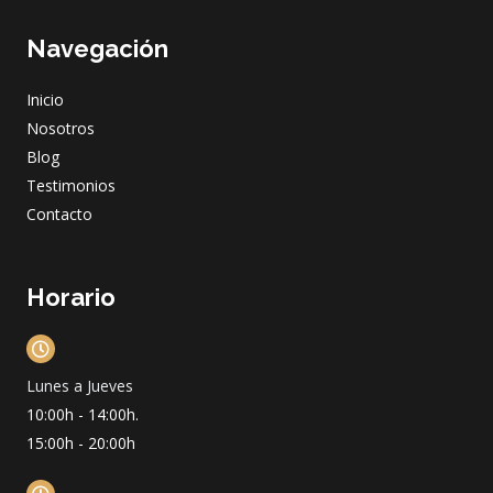
c
s
u
n
e
t
t
k
Navegación
b
a
u
e
o
g
b
d
o
r
e
i
Inicio
k
a
n
m
Nosotros
Blog
Testimonios
Contacto
Horario
Lunes a Jueves
10:00h - 14:00h.
15:00h - 20:00h