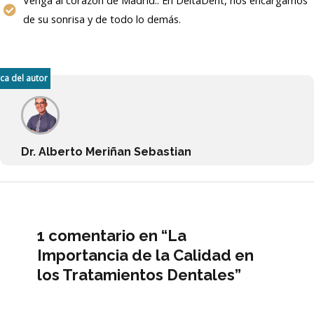
Venga al corazón de Madrid.. En DeltaDent, nos encargamos
de su sonrisa y de todo lo demás.
ca del autor
Dr. Alberto Meriñan Sebastian
1 comentario en “La
Importancia de la Calidad en
los Tratamientos Dentales”