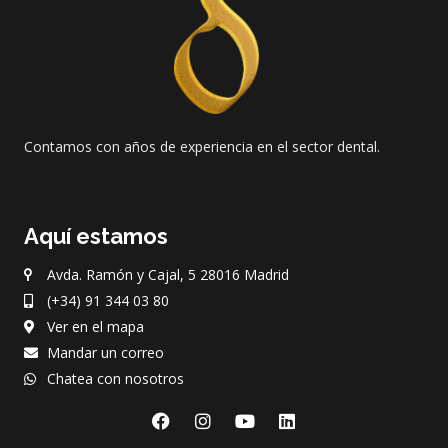
Contamos con años de experiencia en el sector dental.
Aquí estamos
Avda. Ramón y Cajal, 5 28016 Madrid
(+34) 91 344 03 80
Ver en el mapa
Mandar un correo
Chatea con nosotros
F
I
Y
L
a
n
o
i