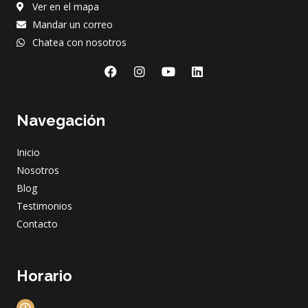
Ver en el mapa
Mandar un correo
Chatea con nosotros
F
I
Y
L
a
n
o
i
c
s
u
n
e
t
t
k
Navegación
b
a
u
e
o
g
b
d
o
r
e
i
Inicio
k
a
n
m
Nosotros
Blog
Testimonios
Contacto
Horario