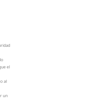
uridad
lo
que el
o al
r un