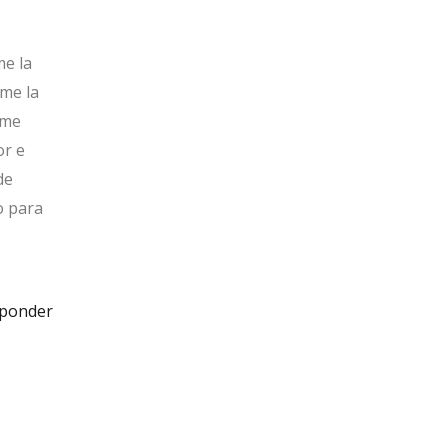
me la
 me la
 me
or e
de
o para
ponder