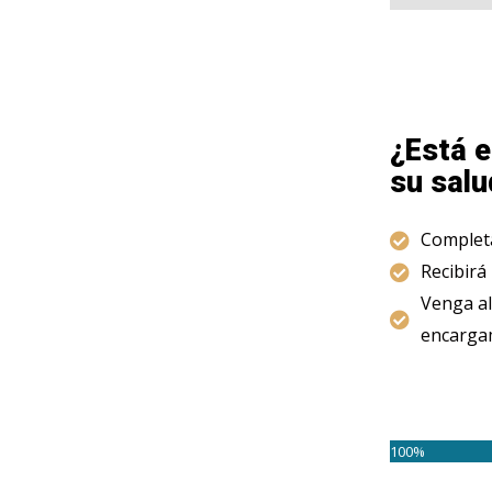
¿Está e
su salu
Completa
Recibirá
Venga al
encargam
100%