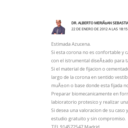
DR. ALBERTO MERIÃ±AN SEBASTI
22 DE ENERO DE 2012 A LAS 18:15
Estimada Azucena.
Si esta corona no es confortable y c
con el istrumental diseÃ±ado para tal
Si el material de fijacion o cementad
largo de la corona en sentido vestib
muÃ±on o base donde esta fijada no
Preparar biomecanicamente en form
labioratorio protesico y realizar u
Si desea una valoracion de su caso
estudio gratuito y sin compromiso.
TEl. 914572547 Madrid