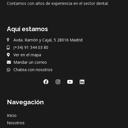
Contamos con años de experiencia en el sector dental.
Aquí estamos
Avda. Ramón y Cajal, 5 28016 Madrid
(+34) 91 344 03 80
Ver en el mapa
Mandar un correo
Chatea con nosotros
F
I
Y
L
a
n
o
i
c
s
u
n
e
t
t
k
Navegación
b
a
u
e
o
g
b
d
o
r
e
i
Inicio
k
a
n
m
Nosotros