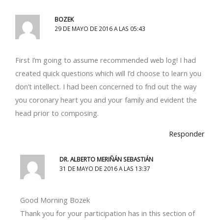
BOZEK
29 DE MAYO DE 2016 A LAS 05:43
First I’m going to assume recommended web log! I had
created quick questions which will I’d choose to learn you
don’t intellect. I had been concerned to fnd out the way
you coronary heart you and your family and evident the
head prior to composing.
Responder
DR. ALBERTO MERIÑÁN SEBASTIÁN
31 DE MAYO DE 2016 A LAS 13:37
Good Morning Bozek
Thank you for your participation has in this section of