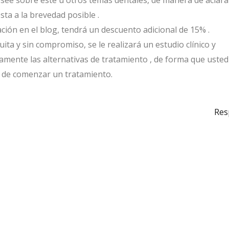
see sobre este u otros temas dentales, de manera de aclara
ta a la brevedad posible .
pación en el blog, tendrá un descuento adicional de 15% .
ita y sin compromiso, se le realizará un estudio clínico y
adamente las alternativas de tratamiento , de forma que uste
s de comenzar un tratamiento.
Res