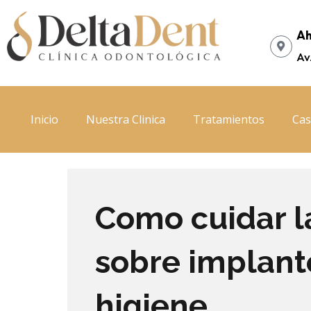
Ir
al
Ah
contenido
Av
Inicio
Nuestra Clinica
Tratamientos
Cas
Como cuidar l
sobre implant
higiene.