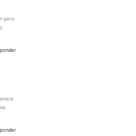
on pero
es
ponder
manera
le.
ponder