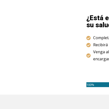
¿Está e
su salu
Completa
Recibirá
Venga al
encargam
100%