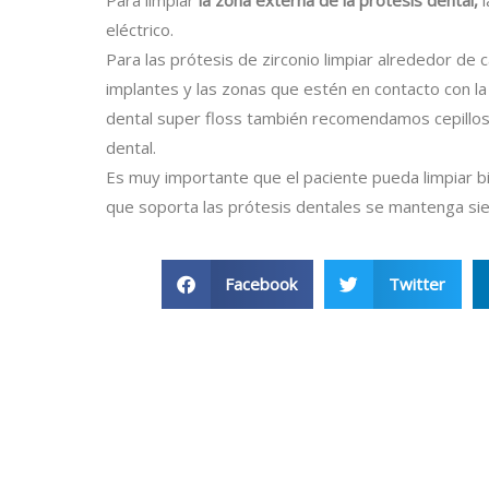
Para limpiar
la zona externa de la prótesis dental,
l
eléctrico.
Para las prótesis de zirconio limpiar alrededor de c
implantes y las zonas que estén en contacto con la e
dental super floss también recomendamos cepillos i
dental.
Es muy importante que el paciente pueda limpiar b
que soporta las prótesis dentales se mantenga sie
Facebook
Twitter