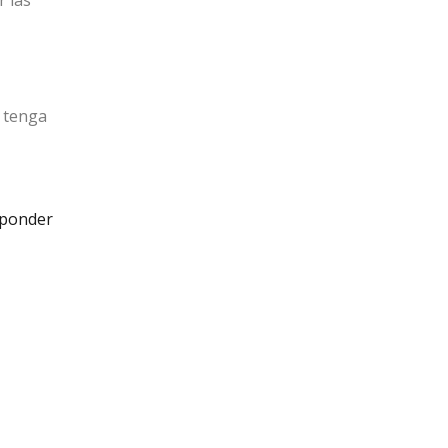
r las
d tenga
ponder