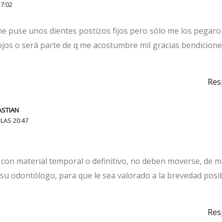
7:02
 puse unos dientes postizos fijos pero sólo me los pegar
ojos o será parte de q me acostumbre mil gracias bendicion
Res
ASTIAN
LAS 20:47
con material temporal o definitivo, no deben moverse, de 
su odontólogo, para que le sea valorado a la brevedad posib
Res