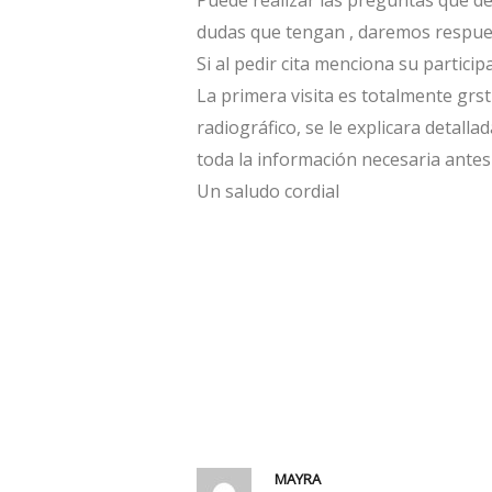
Puede realizar las preguntas que de
dudas que tengan , daremos respues
Si al pedir cita menciona su partici
La primera visita es totalmente grstu
radiográfico, se le explicara detall
toda la información necesaria ante
Un saludo cordial
MAYRA