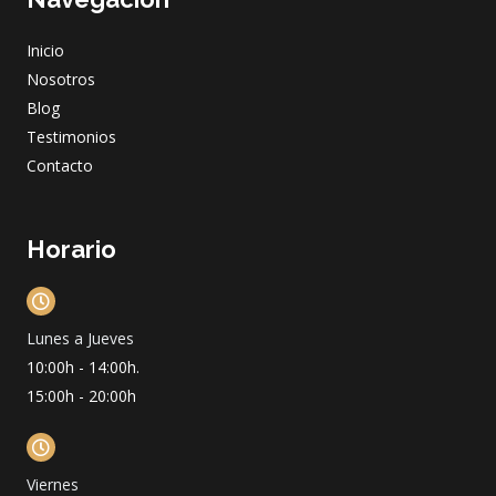
o
g
b
d
o
r
e
i
Inicio
k
a
n
m
Nosotros
Blog
Testimonios
Contacto
Horario
Lunes a Jueves
10:00h - 14:00h.
15:00h - 20:00h
Viernes