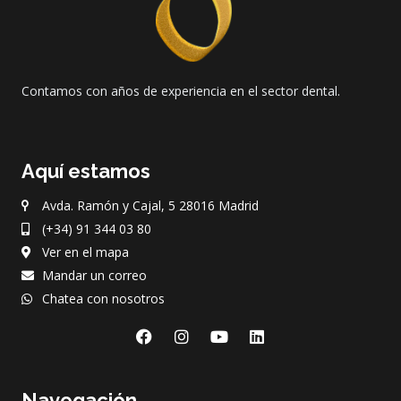
Contamos con años de experiencia en el sector dental.
Aquí estamos
Avda. Ramón y Cajal, 5 28016 Madrid
(+34) 91 344 03 80
Ver en el mapa
Mandar un correo
Chatea con nosotros
F
I
Y
L
a
n
o
i
c
s
u
n
e
t
t
k
Navegación
b
a
u
e