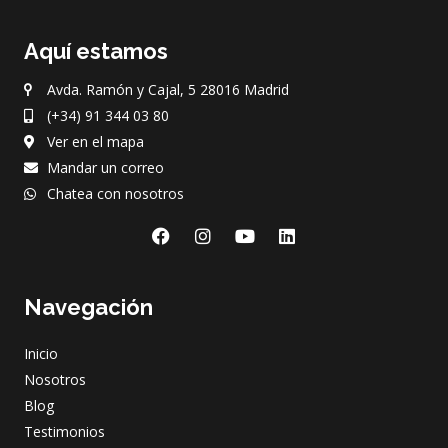
Aquí estamos
Avda. Ramón y Cajal, 5 28016 Madrid
(+34) 91 344 03 80
Ver en el mapa
Mandar un correo
Chatea con nosotros
F
I
Y
L
a
n
o
i
c
s
u
n
e
t
t
k
Navegación
b
a
u
e
o
g
b
d
o
r
e
i
Inicio
k
a
n
m
Nosotros
Blog
Testimonios