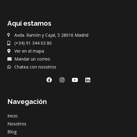
Aquí estamos
Avda. Ramón y Cajal, 5 28016 Madrid
(+34) 91 344 03 80
Ver en el mapa
Mandar un correo
Chatea con nosotros
F
I
Y
L
a
n
o
i
c
s
u
n
e
t
t
k
Navegación
b
a
u
e
o
g
b
d
o
r
e
i
Inicio
k
a
n
m
Nosotros
Blog