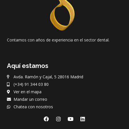
Contamos con años de experiencia en el sector dental.
Aquí estamos
Avda. Ramón y Cajal, 5 28016 Madrid
(+34) 91 344 03 80
Ver en el mapa
Mandar un correo
Chatea con nosotros
F
I
Y
L
a
n
o
i