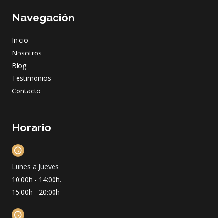
c
s
u
n
e
t
t
k
Navegación
b
a
u
e
o
g
b
d
o
r
e
i
Inicio
k
a
n
m
Nosotros
Blog
Testimonios
Contacto
Horario
Lunes a Jueves
10:00h - 14:00h.
15:00h - 20:00h