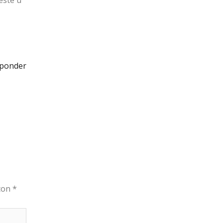
este u
ponder
 con
*