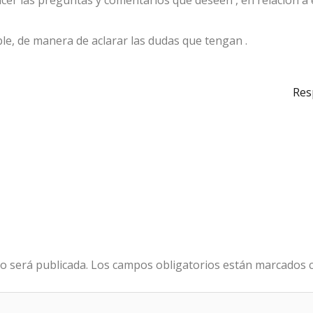
acer las preguntas y comentarios que deseen , en relación a 
e, de manera de aclarar las dudas que tengan .
Res
o será publicada.
Los campos obligatorios están marcados