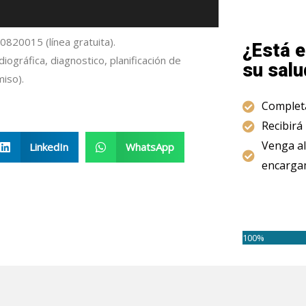
820015 (línea gratuita).
¿Está e
adiográfica, diagnostico, planificación de
su salu
iso).
Completa
Recibirá
Venga al
LinkedIn
WhatsApp
encargam
100%