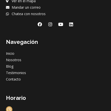
Ver en el mapa
Mandar un correo
Chatea con nosotros
F
I
Y
L
a
n
o
i
c
s
u
n
e
t
t
k
Navegación
b
a
u
e
o
g
b
d
o
r
e
i
Inicio
k
a
n
m
Nosotros
Blog
Testimonios
Contacto
Horario