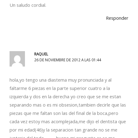
Un saludo cordial.
Responder
RAQUEL
26 DE NOVIEMBRE DE 2012 A LAS 01:44
hola,yo tengo una diastema muy pronunciada y al
faltarme 6 piezas en la parte superior cuatro a la
izquierda y dos en la derecha yo creo que se me estan
separando mas o es mi obsesion,tambien decirle que las
piezas que me faltan son las del final de la boca,pero
cada vez estoy mas acomplejada,me dijo el dentista que
por mi edad(46)y la separacion tan grande no se me
juntaria del todo………..bueno mi pregunta es se me