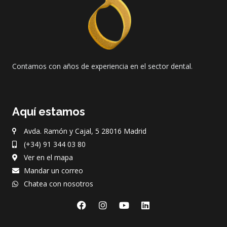
Contamos con años de experiencia en el sector dental.
Aquí estamos
Avda. Ramón y Cajal, 5 28016 Madrid
(+34) 91 344 03 80
Ver en el mapa
Mandar un correo
Chatea con nosotros
F
I
Y
L
a
n
o
i
c
s
u
n