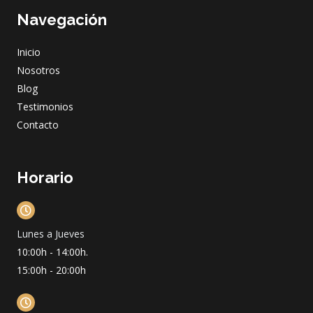
e
t
t
k
Navegación
b
a
u
e
o
g
b
d
o
r
e
i
Inicio
k
a
n
m
Nosotros
Blog
Testimonios
Contacto
Horario
Lunes a Jueves
10:00h - 14:00h.
15:00h - 20:00h