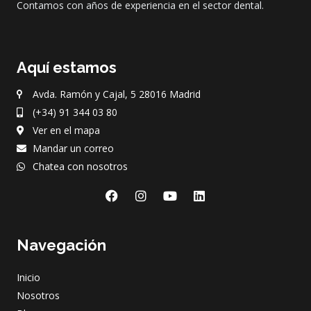
Contamos con años de experiencia en el sector dental.
Aquí estamos
Avda. Ramón y Cajal, 5 28016 Madrid
(+34) 91 344 03 80
Ver en el mapa
Mandar un correo
Chatea con nosotros
F
I
Y
L
a
n
o
i
c
s
u
n
e
t
t
k
Navegación
b
a
u
e
o
g
b
d
o
r
e
i
Inicio
k
a
n
m
Nosotros