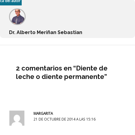
ca del autor
Dr. Alberto Meriñan Sebastian
2 comentarios en “Diente de
leche o diente permanente”
MARGARITA
21 DE OCTUBRE DE 2014 A LAS 15:16