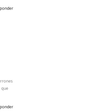
ponder
arrones
e que
ponder