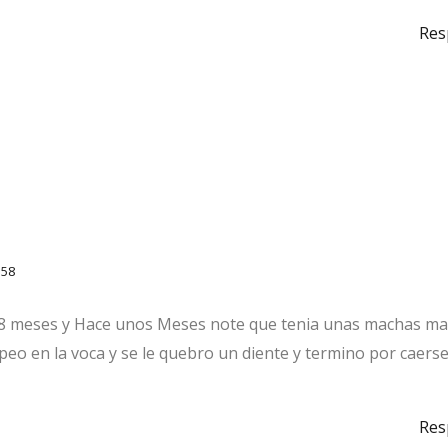
Res
:58
 8 meses y Hace unos Meses note que tenia unas machas m
olpeo en la voca y se le quebro un diente y termino por caers
Res