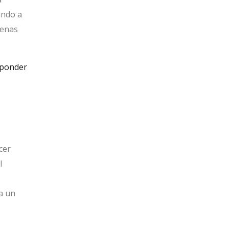
ando a
penas
ponder
cer
l
a un