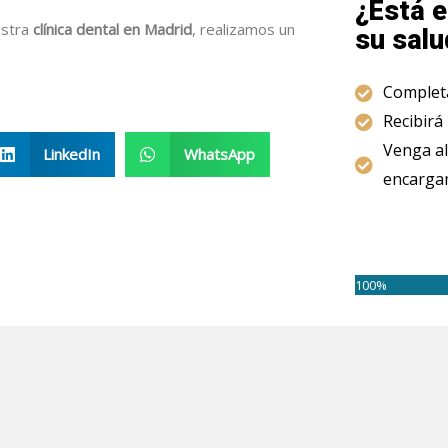
¿Está e
estra
clínica dental en Madrid
, realizamos un
su salu
Completa
Recibirá
Venga al
LinkedIn
WhatsApp
encargam
100%