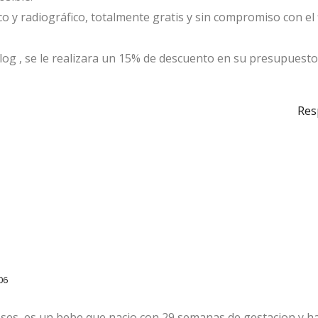
o y radiográfico, totalmente gratis y sin compromiso con el 
Blog , se le realizara un 15% de descuento en su presupuesto
Res
06
eses, es un bebe que nacio con 29 semanas de gestacion y h