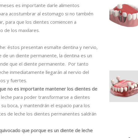
6 meses es importante darle alimentos
e para acostumbrar al estomago si no también
lar, para que los dientes comiencen a
o de los maxilares.
che: éstos presentan esmalte dentina y nervio,
e de un diente permanente, la dentina es un
ande que el diente permanente. Por tanto
leche inmediatamente llegarán al nervio del
sos y fuertes.
que no es importante mantener los dientes de
e leche para poder transformarse a dientes
u boca, y mantendrán el espacio para los
es de leche los dientes permanentes saldrán
uivocado que porque es un diente de leche