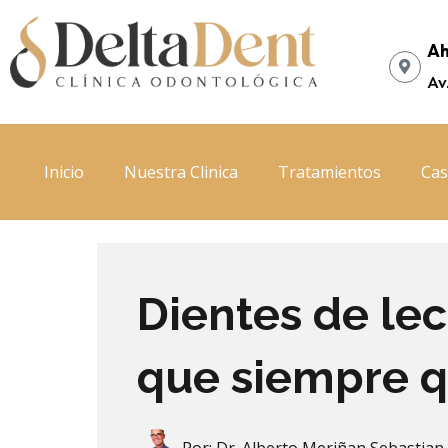
Ir
al
Ah
contenido
Av
Inicio
Nuestra Clinica
Tratamientos
Cas
Dientes de lec
que siempre q