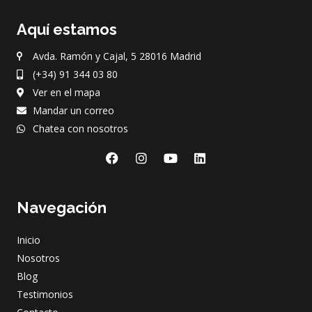
Aquí estamos
Avda. Ramón y Cajal, 5 28016 Madrid
(+34) 91 344 03 80
Ver en el mapa
Mandar un correo
Chatea con nosotros
F
I
Y
L
a
n
o
i
c
s
u
n
e
t
t
k
Navegación
b
a
u
e
o
g
b
d
o
r
e
i
Inicio
k
a
n
m
Nosotros
Blog
Testimonios