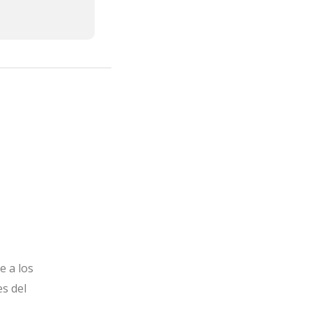
e a los
es del