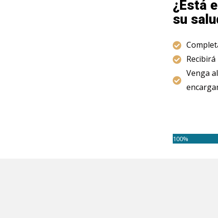
¿Está e
su salu
Completa
Recibirá
Venga al
encargam
100%