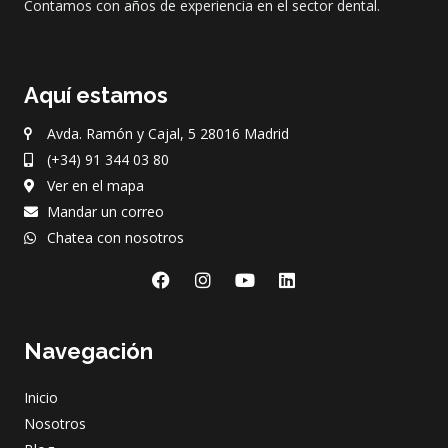
Contamos con años de experiencia en el sector dental.
Aquí estamos
Avda. Ramón y Cajal, 5 28016 Madrid
(+34) 91 344 03 80
Ver en el mapa
Mandar un correo
Chatea con nosotros
F
I
Y
L
a
n
o
i
c
s
u
n
e
t
t
k
Navegación
b
a
u
e
o
g
b
d
o
r
e
i
Inicio
k
a
n
m
Nosotros