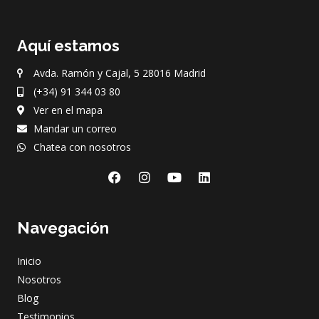
Aquí estamos
Avda. Ramón y Cajal, 5 28016 Madrid
(+34) 91 344 03 80
Ver en el mapa
Mandar un correo
Chatea con nosotros
F
I
Y
L
a
n
o
i
c
s
u
n
e
t
t
k
Navegación
b
a
u
e
o
g
b
d
o
r
e
i
Inicio
k
a
n
m
Nosotros
Blog
Testimonios