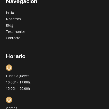
Navegación
b
a
u
e
o
g
b
d
o
r
e
i
Inicio
k
a
n
m
Nosotros
Blog
Testimonios
Contacto
Horario
Lunes a Jueves
10:00h - 14:00h.
15:00h - 20:00h
Viernes