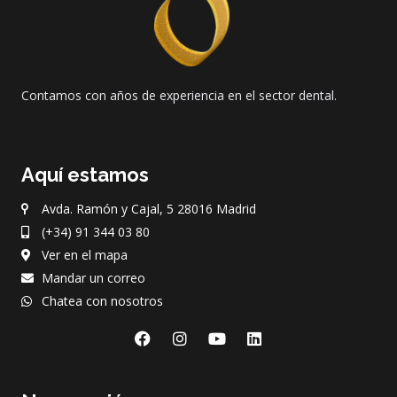
Contamos con años de experiencia en el sector dental.
Aquí estamos
Avda. Ramón y Cajal, 5 28016 Madrid
(+34) 91 344 03 80
Ver en el mapa
Mandar un correo
Chatea con nosotros
F
I
Y
L
a
n
o
i
c
s
u
n
e
t
t
k