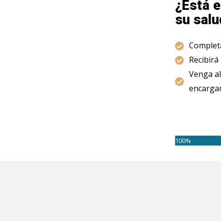
¿Está e
su salu
Completa
Recibirá
Venga al
encargam
100%