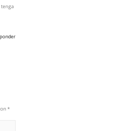
d tenga
ponder
 con
*