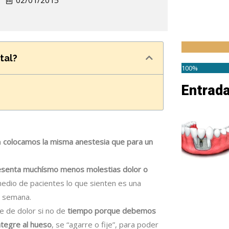
02/01/2015
tal?
100%
Entrad
a
colocamos la misma anestesia que para un
esenta muchísmo menos molestias dolor o
dio de pacientes lo que sienten es una
ra semana.
 de dolor si no de
tiempo porque debemos
ntegre al hueso
, se “agarre o fije”, para poder