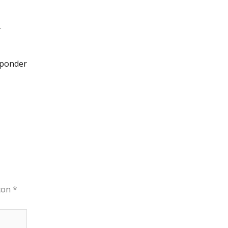
.
ponder
 con
*