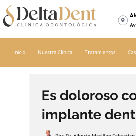
Ir
al
Ah
contenido
Av
Inicio
Nuestra Clinica
Tratamientos
Cas
Es doloroso c
implante dent