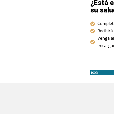
¿Está e
su salu
Completa
Recibirá
Venga al
encargam
100%