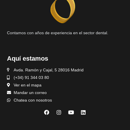
Contamos con años de experiencia en el sector dental.
Aquí estamos
Avda. Ramón y Cajal, 5 28016 Madrid
(+34) 91 344 03 80
Ver en el mapa
Mandar un correo
Chatea con nosotros
F
I
Y
L
a
n
o
i
c
s
u
n
e
t
t
k