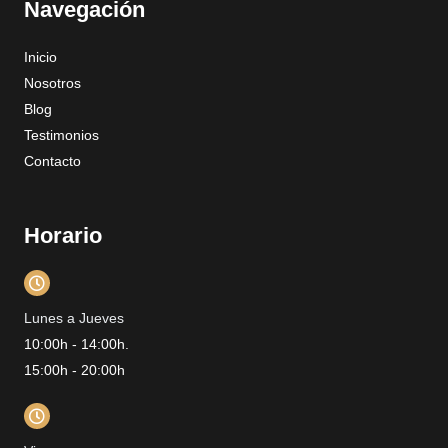
Navegación
b
a
u
e
o
g
b
d
o
r
e
i
Inicio
k
a
n
m
Nosotros
Blog
Testimonios
Contacto
Horario
Lunes a Jueves
10:00h - 14:00h.
15:00h - 20:00h