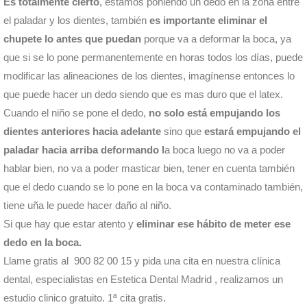
Es totalmente cierto
, estamos poniendo un dedo en la zona entre
el paladar y los dientes, también
es importante eliminar el
chupete lo antes que puedan
porque va a deformar la boca, ya
que si se lo pone permanentemente en horas todos los días, puede
modificar las alineaciones de los dientes, imagínense entonces lo
que puede hacer un dedo siendo que es mas duro que el latex.
Cuando el niño se pone el dedo,
no solo está empujando los
dientes anteriores hacia adelante
sino que
estará empujando el
paladar hacia arriba deformando l
a boca luego no va a poder
hablar bien, no va a poder masticar bien, tener en cuenta también
que el dedo cuando se lo pone en la boca va contaminado también,
tiene uña le puede hacer daño al niño.
Si que hay que estar atento y
eliminar ese hábito de meter ese
dedo en la boca.
Llame gratis al 900 82 00 15 y pida una cita en nuestra clínica
dental, especialistas en Estetica Dental Madrid , realizamos un
estudio clinico gratuito. 1ª cita gratis.