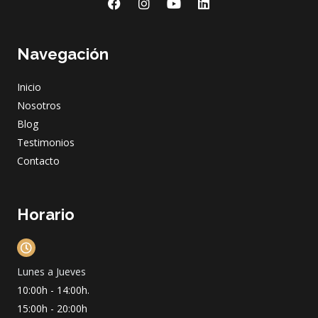
F
I
Y
L
a
n
o
i
c
s
u
n
e
t
t
k
Navegación
b
a
u
e
o
g
b
d
o
r
e
i
Inicio
k
a
n
m
Nosotros
Blog
Testimonios
Contacto
Horario
Lunes a Jueves
10:00h - 14:00h.
15:00h - 20:00h