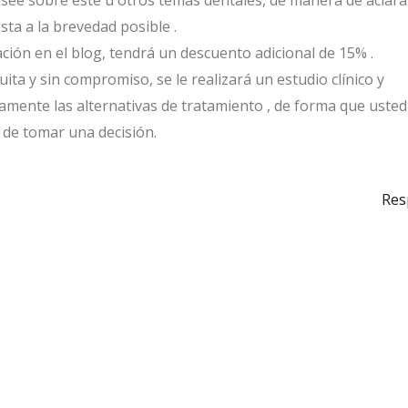
see sobre este u otros temas dentales, de manera de aclara
ta a la brevedad posible .
pación en el blog, tendrá un descuento adicional de 15% .
ita y sin compromiso, se le realizará un estudio clínico y
adamente las alternativas de tratamiento , de forma que uste
 de tomar una decisión.
Res