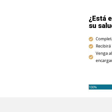
¿Está e
su salu
Completa
Recibirá
Venga al
encargam
100%