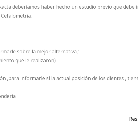
xacta deberíamos haber hecho un estudio previo que debe in
y Cefalometria.
marle sobre la mejor alternativa,:
miento que le realizaron)
 ,para informarle si la actual posición de los dientes , tien
endería.
Res