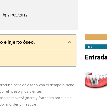
21/05/2012
 e injerto óseo.
100%
Entrad
produce pérdida ósea y con el tiempo el seno
or el hueso y los dientes.
uado
se moverá girará y fracasará porque no
 por morder y masticar.