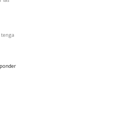
r las
d tenga
ponder