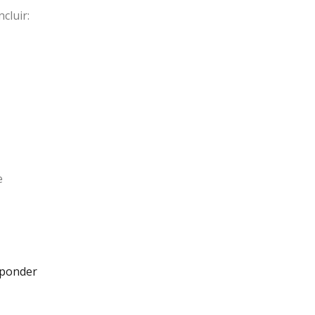
cluir:
e
ponder