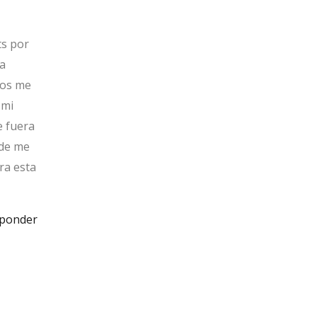
ts por
la
ños me
 mi
e fuera
nde me
ra esta
ponder