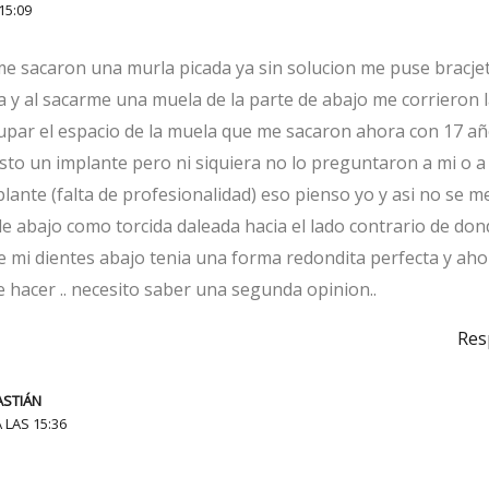
15:09
me sacaron una murla picada ya sin solucion me puse bracje
a y al sacarme una muela de la parte de abajo me corrieron 
cupar el espacio de la muela que me sacaron ahora con 17 a
to un implante pero ni siquiera no lo preguntaron a mi o a
ante (falta de profesionalidad) eso pienso yo y asi no se m
e abajo como torcida daleada hacia el lado contrario de do
 mi dientes abajo tenia una forma redondita perfecta y aho
e hacer .. necesito saber una segunda opinion..
Res
ASTIÁN
 LAS 15:36