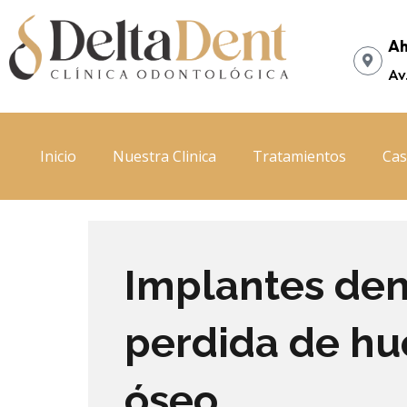
Ir
al
Ah
contenido
Av
Inicio
Nuestra Clinica
Tratamientos
Cas
Implantes den
perdida de hue
óseo.