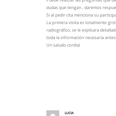
Puede realizar las preguntas que de
dudas que tengan , daremos respues
Si al pedir cita menciona su partici
La primera visita es totalmente grstu
radiográfico, se le explicara detall
toda la información necesaria antes
Un saludo cordial
LUCIA