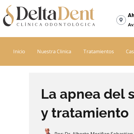
Ir
al
Ah
contenido
Av
Inicio
Nuestra Clinica
Tratamientos
Cas
La apnea del 
y tratamiento