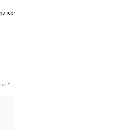
ponder
 con
*