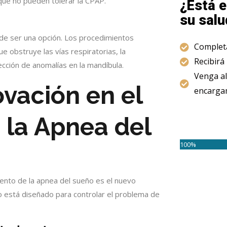
que no pueden tolerar la CPAP.
¿Está e
su salu
ede ser una opción. Los procedimientos
Completa
que obstruye las vías respiratorias, la
Recibirá
ección de anomalías en la mandíbula.
Venga al
ovación en el
encargam
 la Apnea del
100%
ento de la apnea del sueño es el nuevo
o está diseñado para controlar el problema de