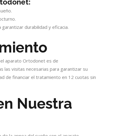
rtodonet:
sueño.
cturno.
garantizar durabilidad y eficacia.
amiento
n el aparato Ortodonet es de
 las visitas necesarias para garantizar su
ad de financiar el tratamiento en 12 cuotas sin
 en Nuestra
 de la apnea del sueño con el aparato