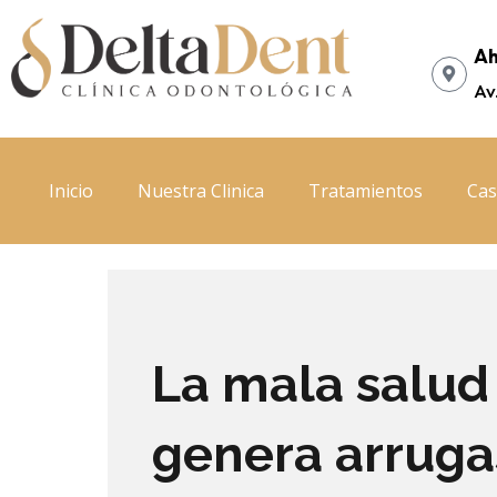
Ir
al
Ah
contenido
Av
Inicio
Nuestra Clinica
Tratamientos
Cas
La mala salud
genera arruga