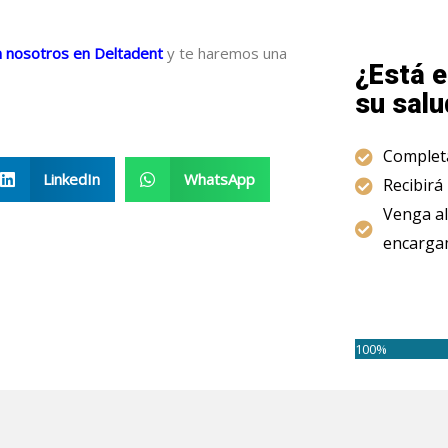
on nosotros en Deltadent
y te haremos una
¿Está e
su salu
Completa
LinkedIn
WhatsApp
Recibirá
Venga al
encargam
100%