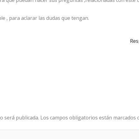
ra que puedan hacer sus preguntas ,relacionadas con este 
e , para aclarar las dudas que tengan.
Res
o será publicada.
Los campos obligatorios están marcados