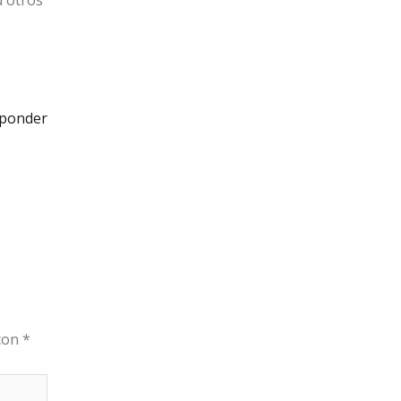
u otros
ponder
 con
*