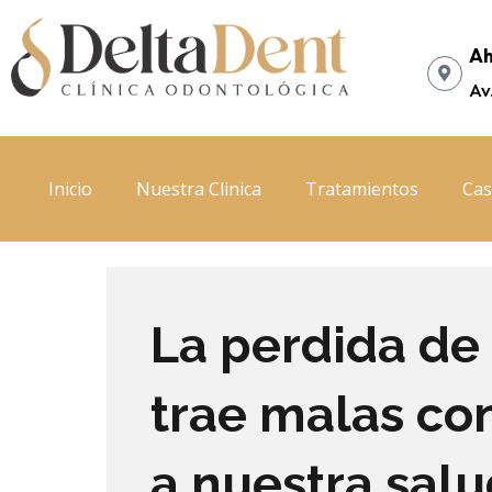
Ir
al
Ah
contenido
Av
Inicio
Nuestra Clinica
Tratamientos
Cas
La perdida de
trae malas co
a nuestra salu