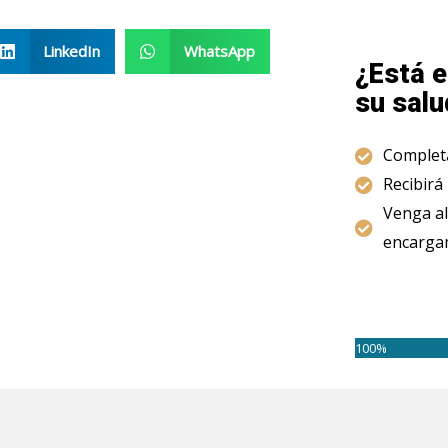
LinkedIn
WhatsApp
¿Está e
su salu
Completa
Recibirá
Venga al
encargam
100%