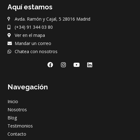
Aquí estamos
Avda. Ramón y Cajal, 5 28016 Madrid
(+34) 91 344 03 80
Ver en el mapa
Mandar un correo
Chatea con nosotros
F
I
Y
L
a
n
o
i
c
s
u
n
e
t
t
k
Navegación
b
a
u
e
o
g
b
d
o
r
e
i
Inicio
k
a
n
m
Nosotros
Blog
Testimonios
Contacto