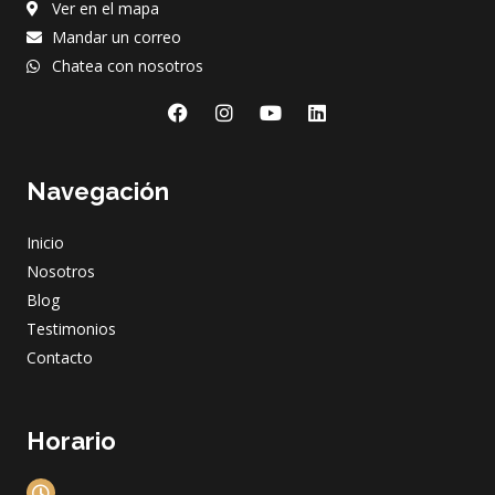
Ver en el mapa
Mandar un correo
Chatea con nosotros
F
I
Y
L
a
n
o
i
c
s
u
n
e
t
t
k
Navegación
b
a
u
e
o
g
b
d
o
r
e
i
Inicio
k
a
n
m
Nosotros
Blog
Testimonios
Contacto
Horario