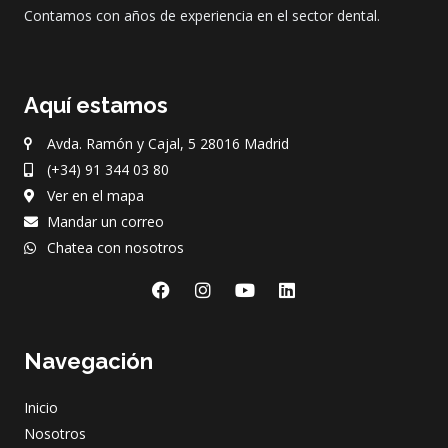
Contamos con años de experiencia en el sector dental.
Aquí estamos
Avda. Ramón y Cajal, 5 28016 Madrid
(+34) 91 344 03 80
Ver en el mapa
Mandar un correo
Chatea con nosotros
F
I
Y
L
a
n
o
i
c
s
u
n
e
t
t
k
Navegación
b
a
u
e
o
g
b
d
o
r
e
i
Inicio
k
a
n
m
Nosotros