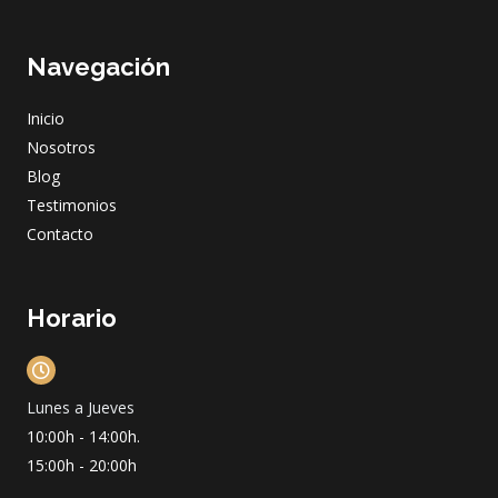
a
n
o
i
c
s
u
n
e
t
t
k
Navegación
b
a
u
e
o
g
b
d
o
r
e
i
Inicio
k
a
n
m
Nosotros
Blog
Testimonios
Contacto
Horario
Lunes a Jueves
10:00h - 14:00h.
15:00h - 20:00h