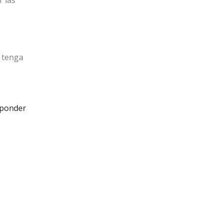
r las
d tenga
ponder