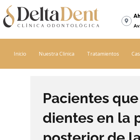
Ir
al
Ah
contenido
Av
Inicio
Nuestra Clinica
Tratamientos
Cas
Pacientes que
dientes en la 
posterior de l