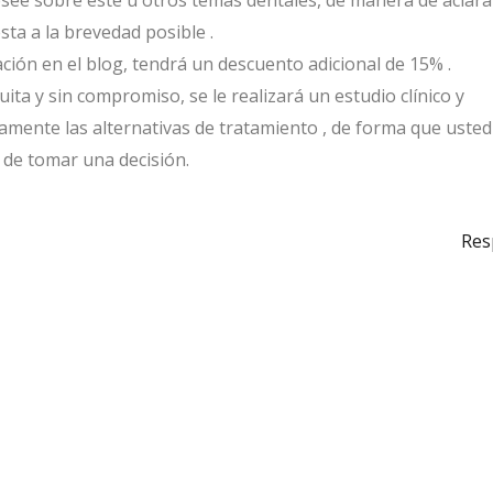
see sobre este u otros temas dentales, de manera de aclara
ta a la brevedad posible .
pación en el blog, tendrá un descuento adicional de 15% .
ita y sin compromiso, se le realizará un estudio clínico y
adamente las alternativas de tratamiento , de forma que uste
 de tomar una decisión.
Res