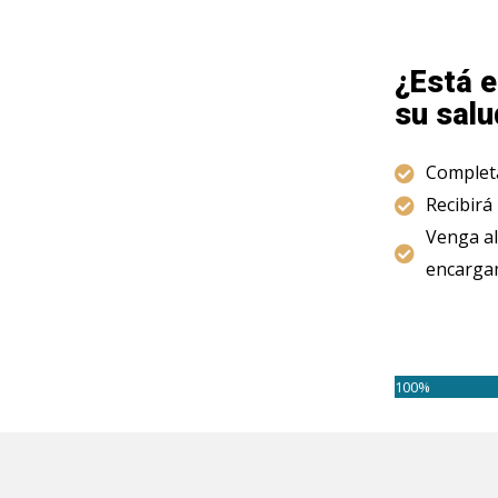
¿Está e
su salu
Completa
Recibirá
Venga al
encargam
100%