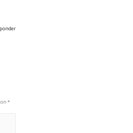
ponder
 con
*