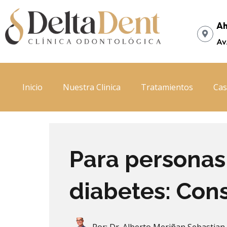
Ir
al
Ah
contenido
Av
Inicio
Nuestra Clinica
Tratamientos
Cas
Para personas
diabetes: Cons