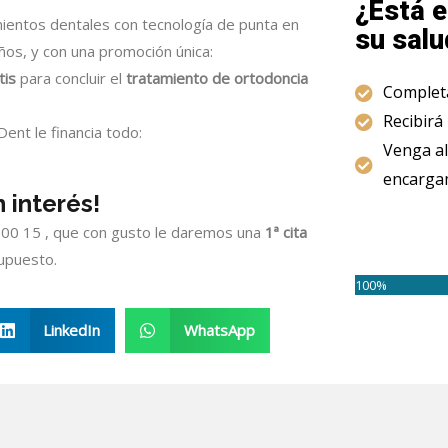
¿Está e
ientos dentales con tecnología de punta en
su salu
ños, y con una promoción única:
tis
para concluir el
tratamiento de ortodoncia
Completa
Recibirá
Dent le financia todo:
Venga al
encargam
 interés!
2 00 15 , que con gusto le daremos una
1ª cita
supuesto.
100%
LinkedIn
WhatsApp