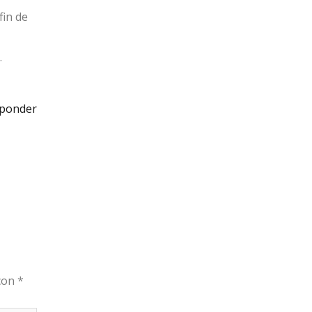
fin de
.
ponder
 con
*