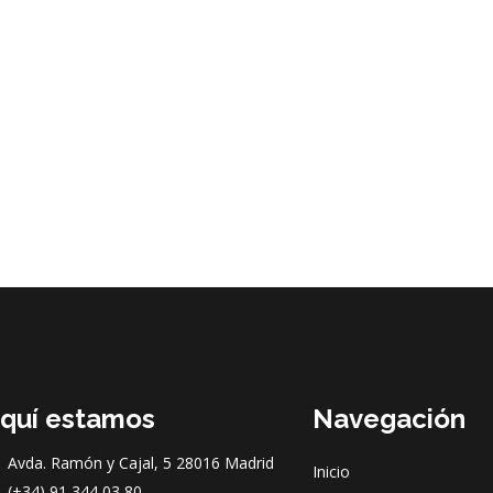
quí estamos
Navegación
Avda. Ramón y Cajal, 5 28016 Madrid
Inicio
(+34) 91 344 03 80