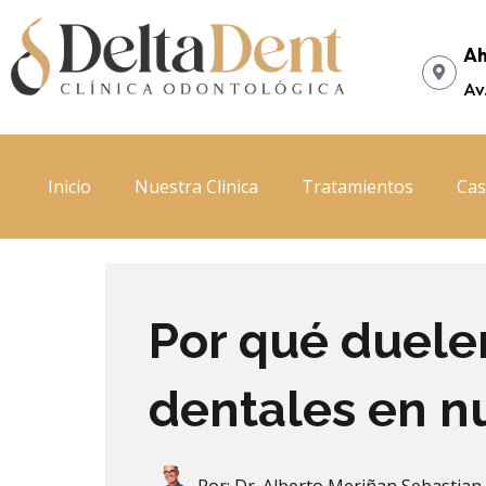
Ir
al
Ah
contenido
Av
Inicio
Nuestra Clinica
Tratamientos
Cas
Por qué duelen
dentales en n