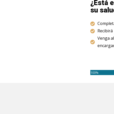
¿Está e
su salu
Completa
Recibirá
Venga al
encargam
100%