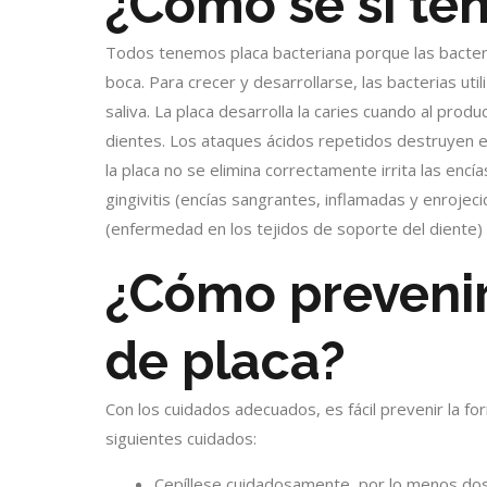
¿Cómo sé si te
Todos tenemos placa bacteriana porque las bacte
boca. Para crecer y desarrollarse, las bacterias ut
saliva. La placa desarrolla la caries cuando al prod
dientes. Los ataques ácidos repetidos destruyen el
la placa no se elimina correctamente irrita las encí
gingivitis (encías sangrantes, inflamadas y enroje
(enfermedad en los tejidos de soporte del diente) 
¿Cómo prevenir
de placa?
Con los cuidados adecuados, es fácil prevenir la fo
siguientes cuidados:
Cepíllese cuidadosamente, por lo menos dos ve