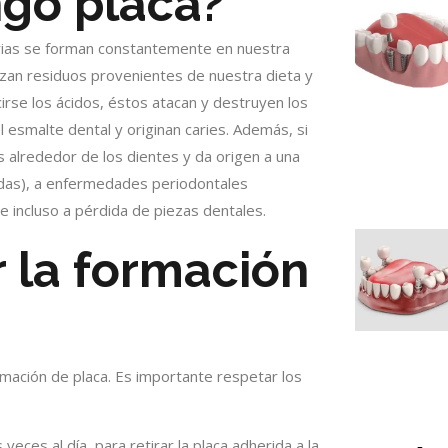
ngo placa?
rias se forman constantemente en nuestra
ilizan residuos provenientes de nuestra dieta y
ucirse los ácidos, éstos atacan y destruyen los
 esmalte dental y originan caries. Además, si
as alrededor de los dientes y da origen a una
cidas), a enfermedades periodontales
e incluso a pérdida de piezas dentales.
 la formación
rmación de placa. Es importante respetar los
ces al día, para retirar la placa adherida a la