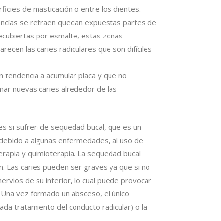
icies de masticación o entre los dientes.
s encías se retraen quedan expuestas partes de
 recubiertas por esmalte, estas zonas
ecen las caries radiculares que son difíciles
n tendencia a acumular placa y que no
mar nuevas caries alrededor de las
es si sufren de sequedad bucal, que es un
s debido a algunas enfermedades, al uso de
rapia y quimioterapia. La sequedad bucal
. Las caries pueden ser graves ya que si no
nervios de su interior, lo cual puede provocar
). Una vez formado un absceso, el único
ada tratamiento del conducto radicular) o la