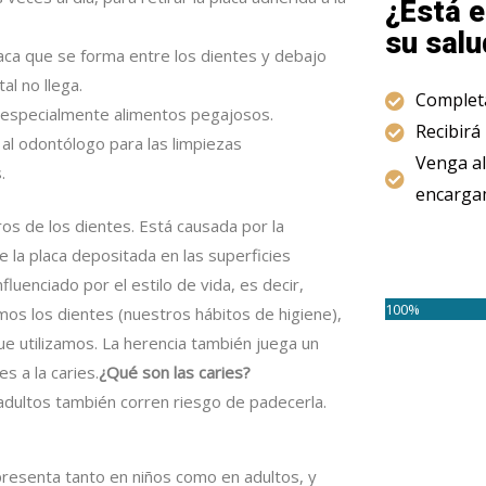
¿Está e
su salu
placa que se forma entre los dientes y debajo
al no llega.
Completa
 especialmente alimentos pegajosos.
Recibirá
 al odontólogo para las limpiezas
Venga al
.
encargam
ros de los dientes. Está causada por la
 la placa depositada en las superficies
luenciado por el estilo de vida, es decir,
100%
os los dientes (nuestros hábitos de higiene),
que utilizamos. La herencia también juega un
s a la caries.
¿Qué son las caries?
 adultos también corren riesgo de padecerla.
presenta tanto en niños como en adultos, y