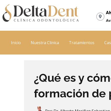
Ir
al
Ah
contenido
Av
Inicio
Nuestra Clinica
Tratamientos
Cas
¿Qué es y cóm
formación de 