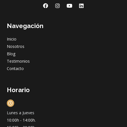
F
I
Y
L
a
n
o
i
c
s
u
n
e
t
t
k
Navegación
b
a
u
e
o
g
b
d
o
r
e
i
Inicio
k
a
n
m
Nosotros
Blog
Testimonios
Contacto
Horario
Lunes a Jueves
10:00h - 14:00h.