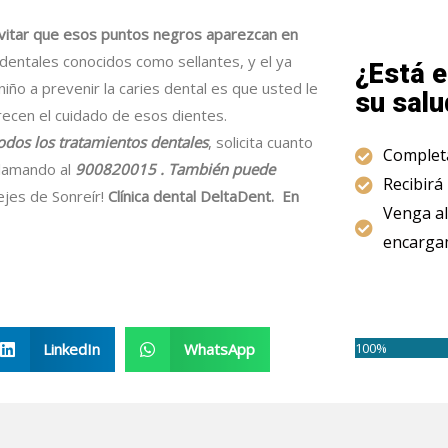
vitar que esos puntos negros aparezcan en
 dentales conocidos como sellantes, y el ya
¿Está e
iño a prevenir la caries dental es que usted le
su salu
ecen el cuidado de esos dientes.
dos los tratamientos dentales
, solicita cuanto
Completa
llamando al
900820015 . También puede
Recibirá
jes de Sonreír!
Clínica dental DeltaDent. En
Venga al
encargam
100%
LinkedIn
WhatsApp