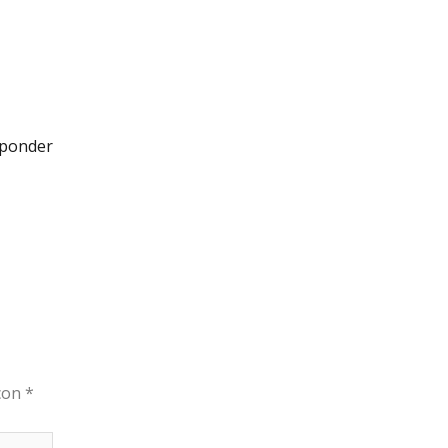
ponder
 con
*