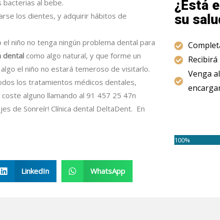
¿Está e
 bacterias al bebe.
rse los dientes, y adquirir hábitos de
su salu
o el niño no tenga ningún problema dental para
Completa
a dental
como algo natural, y que forme un
Recibirá
 algo el niño no estará temeroso de visitarlo.
Venga al
odos los tratamientos médicos dentales,
encargam
in coste alguno llamando al 91 457 25 47n
s de Sonreír! Clínica dental DeltaDent. En
100%
LinkedIn
WhatsApp