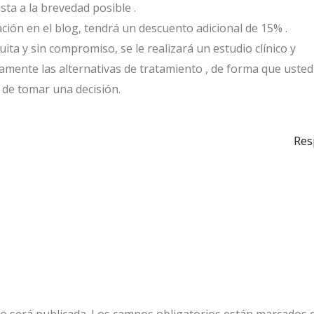
ta a la brevedad posible .
pación en el blog, tendrá un descuento adicional de 15% .
ita y sin compromiso, se le realizará un estudio clínico y
adamente las alternativas de tratamiento , de forma que uste
 de tomar una decisión.
Res
o será publicada.
Los campos obligatorios están marcados