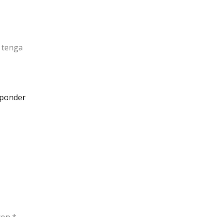
d tenga
ponder
 con
*