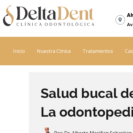
Ir
al
Ah
contenido
Av
Inicio
Nuestra Clinica
Tratamientos
Cas
Salud bucal de
La odontopedi