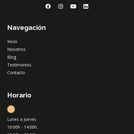
F
I
Y
L
a
n
o
i
c
s
u
n
e
t
t
k
Navegación
b
a
u
e
o
g
b
d
o
r
e
i
Inicio
k
a
n
m
Nosotros
Blog
Testimonios
Contacto
Horario
Lunes a Jueves
10:00h - 14:00h.