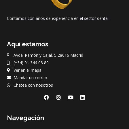
Contamos con años de experiencia en el sector dental.
Aquí estamos
Avda. Ramón y Cajal, 5 28016 Madrid
(+34) 91 344 03 80
Ver en el mapa
Mandar un correo
Chatea con nosotros
F
I
Y
L
a
n
o
i
c
s
u
n
e
t
t
k
Navegación
b
a
u
e
o
g
b
d
o
r
e
i