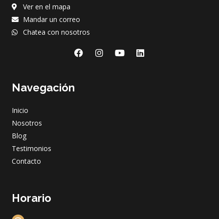
Ver en el mapa
Mandar un correo
Chatea con nosotros
F
I
Y
L
a
n
o
i
c
s
u
n
e
t
t
k
Navegación
b
a
u
e
o
g
b
d
o
r
e
i
Inicio
k
a
n
m
Nosotros
Blog
Testimonios
Contacto
Horario